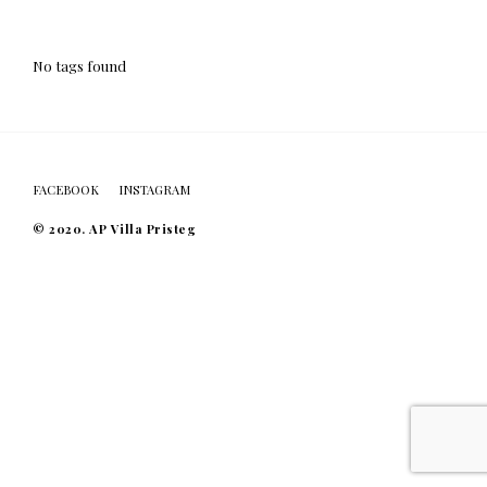
s
t
No tags found
e
g
*
*
*
FACEBOOK
INSTAGRAM
*
© 2020. AP Villa Pristeg