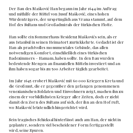
Der Bau des Mašković Han begann im Jahr 1644 im Auftrag
und mithilfe der Mittel von Jusuf Mašković, eines hohen
Würdenträgers, der ursprünglich aus Vrana stammt, auf dem
Hof des Sultans und Großadmirals der türkischen Flotte.
Han sollte ein Sommerhaus/Residenz Maškovićs sein, als er
aus Istanbul in seinen Heimatort zurückkehrte. Gedacht ist der
Han als prachtvolles monumentales Gebäude, das allen
notwendigen Komfort, einschließlich eines türkischen
Badezimmers – Hamam, haben sollte. In den Bau wurden
bedeutende Mengen an finanziellen Mitteln investiert und an
ihm haben sogar bis zu 500 Arbeiter täglich gearbeitet.
Im Jahr 1645 erobert Mašković mit 60 000 Kriegern Kreta und
die Großmut, die er gegenüber den gefangen genommenen
venezianischen Soldaten und Einwohnern zeigt, machen ihn zu
einem der vorbildlichsten Krieger aller Zeiten, doch er zieht
damit den Zorn des Sultans auf sich, der ihn an den Hof ruft,
wo Mašković letztendlich hingerichtet wird.
Sein tragisches Schicksal hinterlässt auch am Han, der nicht in
geplanter, sondern viel bescheidener Form fertiggestellt
wird, seine Spuren.